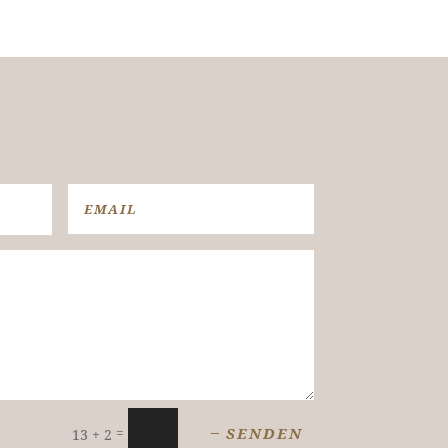
SENDEN
=
13 + 2