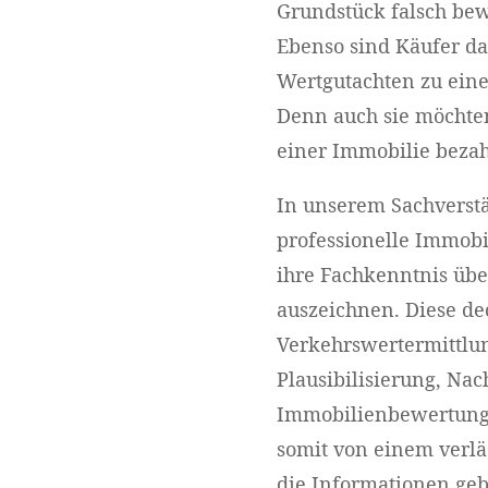
Grundstück falsch bewe
Ebenso sind Käufer dar
Wertgutachten zu eine
Denn auch sie möchten
einer Immobilie bezah
In unserem Sachverst
professionelle Immobil
ihre Fachkenntnis üb
auszeichnen. Diese de
Verkehrswertermittlun
Plausibilisierung, Na
Immobilienbewertung e
somit von einem ver
die Informationen geb